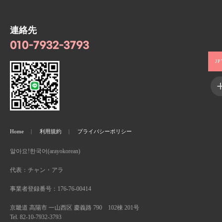
連絡先
010-7932-3793
JP
Home
利用規約
プライバシーポリシー
알아요!한국어(arayokorean)
代表：チャン・アラ
事業者登録番号：176-76-00414
京畿道 高陽市 一山西区 慶義路 790 102棟 201号
Tel. 82-10-7932-3793