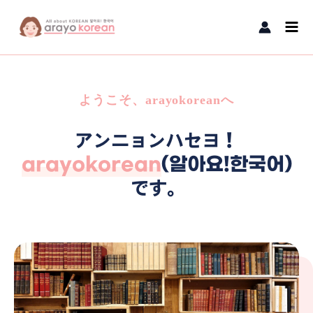
内容をスキップ
Main
Men
ようこそ、arayokoreanへ
アンニョンハセヨ！
arayokorean
(알아요!한국어)
です。