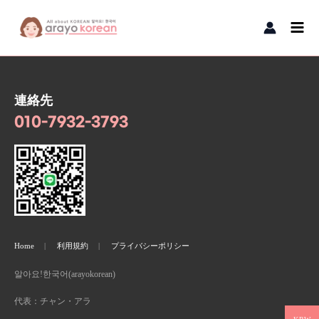
内容をスキップ
Main
Men
連絡先
010-7932-3793
Home
利用規約
プライバシーポリシー
알아요!한국어(arayokorean)
代表：チャン・アラ