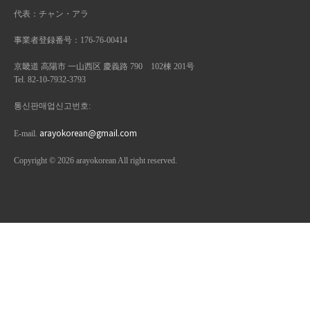
代表：チャン・アラ
事業者登録番号：176-76-00414
京畿道 高陽市 一山西区 慶義路 790 102棟 201号
Tel. 82-10-7932-3793
통신판매업신고번호:
arayokorean@gmail.com
E-mail.
Copyright © 2026 arayokorean All right reserved.