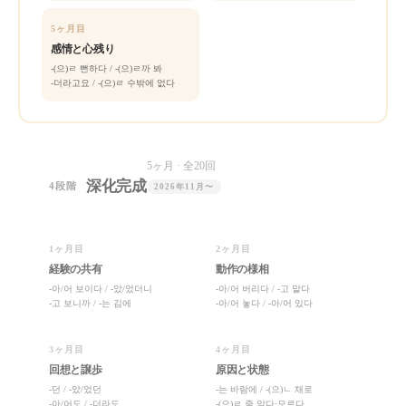
5ヶ月目
感情と心残り
-(으)ㄹ 뻔하다 / -(으)ㄹ까 봐
-더라고요 / -(으)ㄹ 수밖에 없다
5ヶ月 · 全20回
深化完成
4段階
2026年11月〜
1ヶ月目
2ヶ月目
経験の共有
動作の様相
-아/어 보이다 / -았/었더니
-아/어 버리다 / -고 말다
-고 보니까 / -는 김에
-아/어 놓다 / -아/어 있다
3ヶ月目
4ヶ月目
回想と譲歩
原因と状態
-던 / -았/었던
-는 바람에 / -(으)ㄴ 채로
-아/어도 / -더라도
-(으)ㄹ 줄 알다·모르다