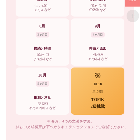
KRW
-는 / -(으)ㄴ
-(으)ㄴ/는데
-(으)ㄹ
など
①②③
など
8月
9月
3ヶ月目
4ヶ月目
接続と時間
理由と原因
-(으)ㄹ 때
-아/어서
-(으)면서
など
-(으)니까
など
🎯
10月
10.18
5ヶ月目
第108回
推測と意見
TOPIK
-것 같다
2級挑戦
-(으)ㄹ 거예요
など
※ 各月、4つの文法を学習。
詳しい文法項目は下のカリキュラムセクションでご確認ください。