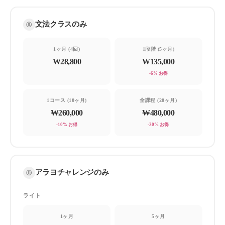
文法クラスのみ
ⓐ
1ヶ月 (4回)
1段階 (5ヶ月)
₩28,800
₩135,000
—
-6% お得
1コース (10ヶ月)
全課程 (20ヶ月)
₩260,000
₩480,000
-10% お得
-20% お得
アラヨチャレンジのみ
ⓑ
ライト
1ヶ月
5ヶ月