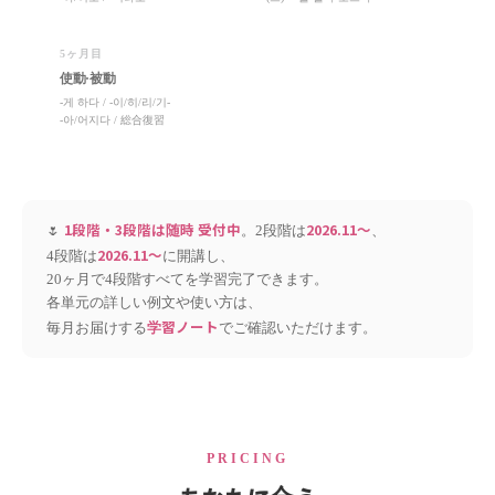
5ヶ月目
使動·被動
-게 하다 / -이/히/리/기-
-아/어지다 / 総合復習
1段階・3段階は随時 受付中
2026.11〜
🌷
。2段階は
、
2026.11〜
4段階は
に開講し、
20ヶ月で4段階すべてを学習完了できます。
各単元の詳しい例文や使い方は、
学習ノート
毎月お届けする
でご確認いただけます。
PRICING