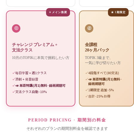
⭐ メイン推奨
★ 1期限定
ⓒ
ⓓ
チャレンジ プレミアム +
全課程
文法クラス
20ヶ月パック
10月のTOPIKに本気で挑戦したい方
TOPIK 3級まで、
一気に学び切りたい方
毎日学習 + 週1クラス
4段階すべて(80文法)
添削 + 発音録音
📣 単語特講(月1)無料·
録画視聴可
📣 単語特講(月1)無料·録画視聴可
1期限定 追加 -5%
文法クラス自動 -10%
合計 -25% お得
PERIOD PRICING · 期間別の料金
それぞれのプランの期間別料金を確認できます