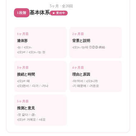
5ヶ月 · 全20回
基本体系
1段階
★ 受付中
1ヶ月目
2ヶ月目
連体形
背景と説明
-는 / -(으)ㄴ
-(으)ㄴ/는데 ①②③·終結
-(으)ㄹ / -(으)ㄴ/는 것
3ヶ月目
4ヶ月目
接続と時間
理由と原因
-(으)ㄹ 때
-아/어서 / -(으)니까
-(으)면서 / -다가 / -거나
-기 때문에 / -거든요
5ヶ月目
推測と意見
-것 같다 / -겠-
-(으)ㄹ 거예요 / -네요