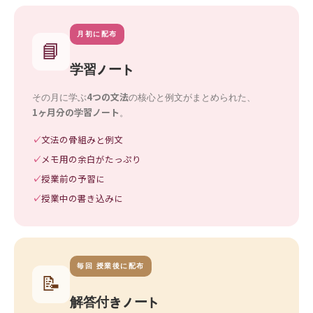
月初に配布
📘
学習ノート
4つの文法
その月に学ぶ
の核心と例文がまとめられた、
1ヶ月分の学習ノート
。
文法の骨組みと例文
メモ用の余白がたっぷり
授業前の予習に
授業中の書き込みに
毎回 授業後に配布
📝
解答付きノート