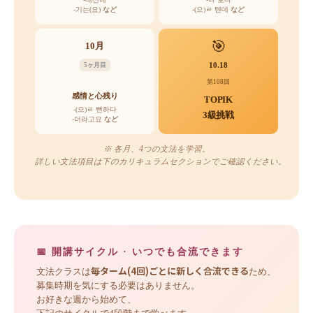
-기는(요)
など
-(으)ㄹ 텐데
など
🎯
10月
10.18
5ヶ月目
第108回
感情と心残り
TOPIK
-(으)ㄹ 뻔하다
3級挑戦
-더라고요
など
※ 各月、4つの文法を学習。
詳しい文法項目は下のカリキュラムセクションでご確認ください。
📅 開講サイクル · いつでも合流できます
毎ターム(4回)ごとに新しく合流できる
文法クラスは
ため、
募集時期を気にする必要はありません。
お好きな週から始めて、