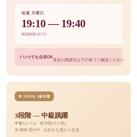
毎週 月曜日
19:10 — 19:40
韓国時間 (KST)
·
いつでも合流OK
🌷
直近の開講日は下の表でご確認ください
🎯 TOPIK 3級目標
3段階 — 中級跳躍
中級1レベル · 全20回 (5ヶ月)
📅 随時 受付中 · お好きな週から合流