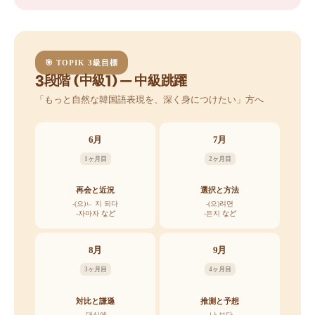
🎯 TOPIK 3級目標
3段階 (中級1) — 中級跳躍
「もっと自然な韓国語表現を、深く身につけたい」方へ
6月
7月
1ヶ月目
2ヶ月目
再会と近況
選択と方法
-(으)ㄴ 지 되다
-(으)려면
-자마자
など
-든지
など
8月
9月
3ヶ月目
4ヶ月目
対比と謙遜
推測と予想
-대신에
-나 보다