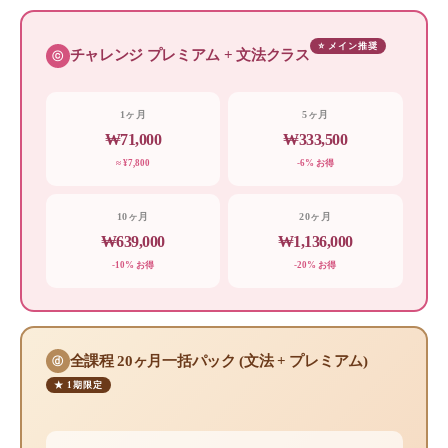
⭐ メイン推奨
チャレンジ プレミアム + 文法クラス
ⓒ
1ヶ月
5ヶ月
₩71,000
₩333,500
≈ ¥7,800
-6% お得
10ヶ月
20ヶ月
₩639,000
₩1,136,000
-10% お得
-20% お得
全課程 20ヶ月一括パック (文法 + プレミアム)
ⓓ
★ 1期限定