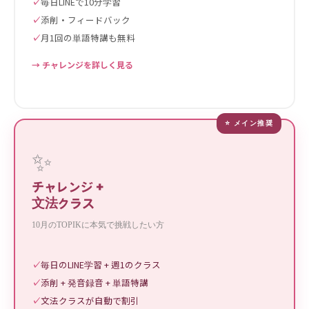
毎日LINEで10分学習
添削・フィードバック
月1回の単語特講も無料
→ チャレンジを詳しく見る
⭐ メイン推奨
✨
チャレンジ +
文法クラス
10月のTOPIKに本気で挑戦したい方
毎日のLINE学習 + 週1のクラス
添削 + 発音録音 + 単語特講
文法クラスが自動で割引