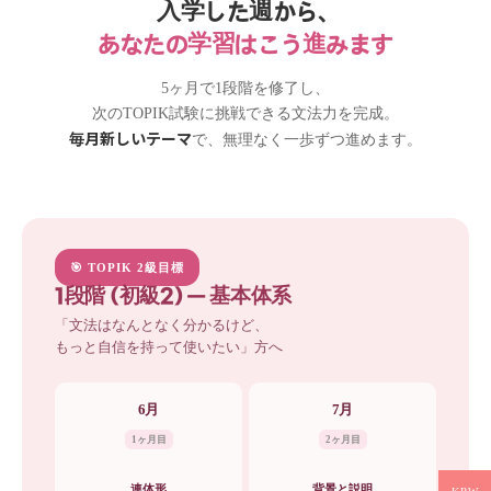
入学した週から、
あなたの学習はこう進みます
5ヶ月で1段階を修了し、
次のTOPIK試験に挑戦できる文法力を完成。
毎月新しいテーマ
で、無理なく一歩ずつ進めます。
🎯 TOPIK 2級目標
1段階 (初級2) — 基本体系
「文法はなんとなく分かるけど、
もっと自信を持って使いたい」方へ
6月
7月
1ヶ月目
2ヶ月目
連体形
背景と説明