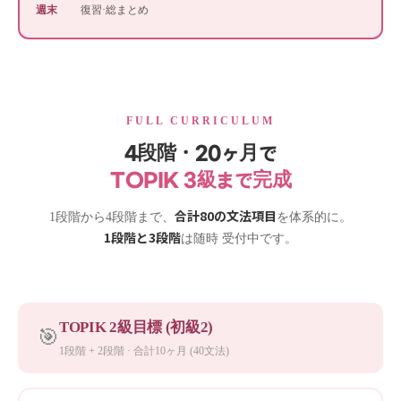
週末
復習·総まとめ
FULL CURRICULUM
4段階・20ヶ月で
TOPIK 3級まで完成
合計80の文法項目
1段階から4段階まで、
を体系的に。
1段階と3段階
は随時 受付中です。
TOPIK 2級目標 (初級2)
🎯
1段階 + 2段階 · 合計10ヶ月 (40文法)