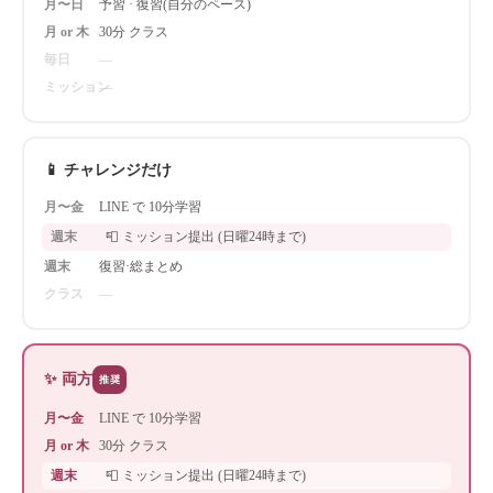
月〜日
予習 · 復習(自分のペース)
月 or 木
30分 クラス
毎日
—
ミッション
—
📱 チャレンジだけ
月〜金
LINE で 10分学習
週末
📮 ミッション提出 (日曜24時まで)
週末
復習·総まとめ
クラス
—
✨ 両方
推奨
月〜金
LINE で 10分学習
月 or 木
30分 クラス
週末
📮 ミッション提出 (日曜24時まで)