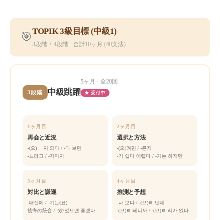
TOPIK 3級目標 (中級1)
🎯
3段階 + 4段階 · 合計10ヶ月 (40文法)
5ヶ月 · 全20回
中級跳躍
3段階
★ 受付中
1ヶ月目
2ヶ月目
再会と近況
選択と方法
-(으)ㄴ 지 되다 / -다 보면
-(으)려면 / -든지
-느라고 / -자마자
-기 쉽다·어렵다 / -기는 하지만
3ヶ月目
4ヶ月目
対比と謙遜
推測と予想
-대신에 / -기는(요)
-나 보다 / -(으)ㄹ 텐데
後悔の統合 / -았/었으면 좋겠다
-(으)ㄹ 테니까 / -(으)ㄹ 리가 없다