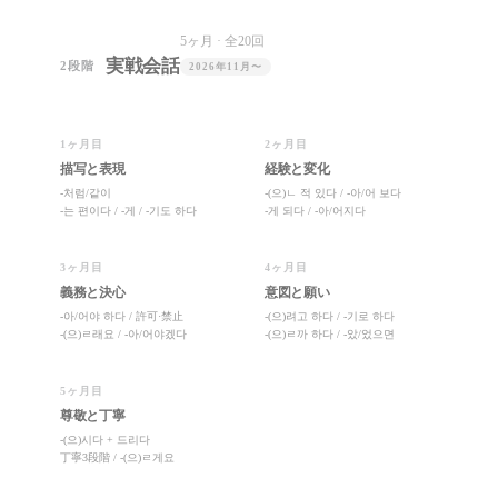
5ヶ月 · 全20回
実戦会話
2段階
2026年11月〜
1ヶ月目
2ヶ月目
描写と表現
経験と変化
-처럼/같이
-(으)ㄴ 적 있다 / -아/어 보다
-는 편이다 / -게 / -기도 하다
-게 되다 / -아/어지다
3ヶ月目
4ヶ月目
義務と決心
意図と願い
-아/어야 하다 / 許可·禁止
-(으)려고 하다 / -기로 하다
-(으)ㄹ래요 / -아/어야겠다
-(으)ㄹ까 하다 / -았/었으면
5ヶ月目
尊敬と丁寧
-(으)시다 + 드리다
丁寧3段階 / -(으)ㄹ게요