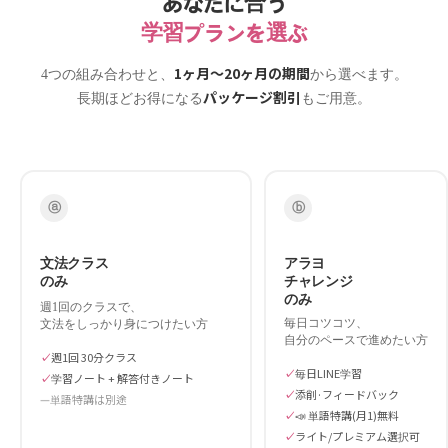
あなたに合う
学習プランを選ぶ
1ヶ月〜20ヶ月の期間
4つの組み合わせと、
から選べます。
パッケージ割引
長期ほどお得になる
もご用意。
ⓐ
ⓑ
文法クラス
アラヨ
のみ
チャレンジ
のみ
週1回のクラスで、
毎日コツコツ、
文法をしっかり身につけたい方
自分のペースで進めたい方
週1回 30分クラス
毎日LINE学習
学習ノート + 解答付きノート
添削·フィードバック
単語特講は別途
📣 単語特講(月1)無料
ライト/プレミアム選択可