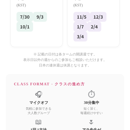
(KST)
(KST)
7/30
9/3
11/5
12/3
10/1
1/7
2/4
3/4
※ 記載の日付は各タームの開講週です。
表示日以外の週からのご参加もご相談いただけます。
日本の連休週は休講となります。
CLASS FORMAT · クラスの進め方
🎧
⏱
マイクオフ
30分集中
気軽に参加できる
短く深く、
大人数グループ
毎週続けやすい
📖
🌷
1回 1文法
アラ先生が