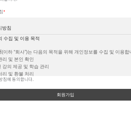
 정보)
침
*
: 알아요!한국어
: 장아라
 소재지:
리방침
 고양시 일산서구 경의로 790, 102동 201호
의 수집 및 이용 목적
동, 일산푸르지오더센트럴)
arayokorean@gmail.com
:
어
(이하 “회사”)는 다음의 목적을 위해 개인정보를 수집 및 이용합
:
관리 및 본인 확인
010-7932-3793
 강의 제공 및 학습 관리
처리 및 환불 처리
방침에 동의합니다.
의 효력 및 변경)
문의 및 상담 대응
관은 서비스 화면에 게시함으로써 효력이 발생합니다.
 개인정보 항목
 관련 법령을 위배하지 않는 범위에서 약관을 변경할 수 있습니다
시 사전에 공지하며, 변경된 약관은 공지된 시행일부터 적용됩니다
스 제공을 위해 아래와 같은 개인정보를 수집할 수 있습니다.
목: 이름, 이메일 주소, 결제 정보
 서비스)
목: 연락처, 학습 이력 및 수강 정보