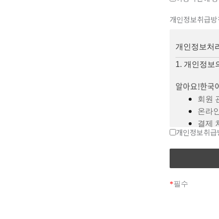
제2조 (회사
개인정보취급방
회사명
대표자
사업자
개인정보처
경기도
1. 개인정보
(덕이
이메일
알아요!한국
연락처
회원 
Tel: 
온라인
결제 
개인정보취급
제3조 (약관
고객 
본 약
2. 수집하는
회사는
변경 
회사는 서비
*
필수
필수항
제4조 (제공
선택항