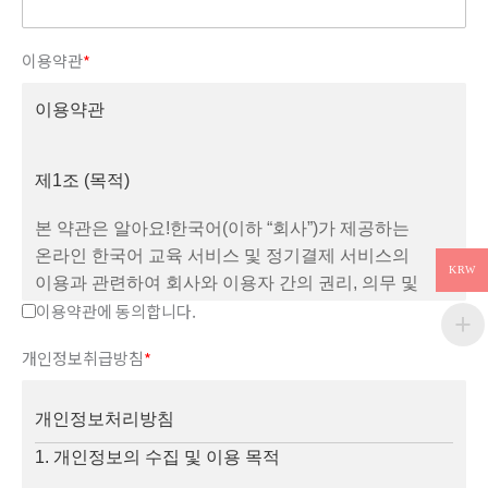
이용약관
*
이용약관
제1조 (목적)
본 약관은 알아요!한국어(이하 “회사”)가 제공하는
온라인 한국어 교육 서비스 및 정기결제 서비스의
KRW
이용과 관련하여 회사와 이용자 간의 권리, 의무 및
이용약관에 동의합니다.
책임사항을 규정함을 목적으로 합니다。
제2조 (회사 정보)
개인정보취급방침
*
회사명: 알아요!한국어
대표자: 장아라
개인정보처리방침
사업자 소재지:
1. 개인정보의 수집 및 이용 목적
경기도 고양시 일산서구 경의로 790, 102동