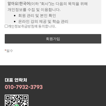
201호
알아요!한국어
(이하 “회사”)는 다음의 목적을 위해
(덕이동, 일산푸르지오더센트럴)
개인정보를 수집 및 이용합니다.
arayokorean@gmail.com
이메일:
회원 관리 및 본인 확인
연락처:
온라인 강의 제공 및 학습 관리
Tel: 010-7932-3793
개인정보취급방침에 동의합니다.
결제 처리 및 환불 처리
고객 문의 및 상담 대응
제3조 (약관의 효력 및 변경)
2. 수집하는 개인정보 항목
본 약관은 서비스 화면에 게시함으로써 효력이
*
필수
발생합니다.
회사는 서비스 제공을 위해 아래와 같은 개인정보를
회사는 관련 법령을 위배하지 않는 범위에서
수집할 수 있습니다.
약관을 변경할 수 있습니다.
필수항목: 이름, 이메일 주소, 결제 정보
변경 시 사전에 공지하며, 변경된 약관은 공지된
선택항목: 연락처, 학습 이력 및 수강 정보
시행일부터 적용됩니다.
대표 연락처
3. 개인정보의 보유 및 이용 기간
010-7932-3793
제4조 (제공 서비스)
회사는 개인정보의 수집 및 이용 목적이 달성된 후에는
회사는 다음과 같은 서비스를 제공합니다.
해당 정보를 지체 없이 파기합니다.
Zoom을 통한 실시간 온라인 한국어 강의