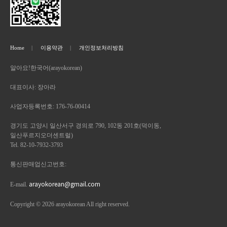
단, 관련 법령에 따라 일정 기간 보관이 필요한
온라인 VOD 강의(녹화 강의)
경우에는 해당 기간 동안 보관합니다.
1:1 개인 온라인 한국어 수업
4. 개인정보의 제3자 제공
정기결제 기반 교육 서비스(구독형 서비스)
기타 회사가 정하는 교육 관련 서비스
Home
이용약관
개인정보처리방침
회사는 이용자의 개인정보를 원칙적으로 외부에
제공하지 않습니다.
알아요!한국어(arayokorean)
제5조 (회원가입 및 이용)
다만, 다음의 경우에는 예외로 합니다.
이용자가 사전에 동의한 경우
대표이사: 장아라
이용자는 회사가 정한 절차에 따라 회원가입 후
법령에 따라 제공이 요구되는 경우
서비스를 이용할 수 있습니다.
사업자등록번호: 176-76-00414
일부 서비스는 회원가입 없이 구매가 가능할 수
5. 개인정보의 해외 이전
경기도 고양시 일산서구 경의로 790, 102동 201호(덕이동,
있습니다.
일산푸르지오더센트럴)
이용자는 정확한 개인정보를 제공해야 합니다.
Tel. 82-10-7932-3793
회사는 결제 처리 및 온라인 강의 제공을 위해 이용자의
개인정보를 해외 서비스 제공업체에 이전할 수
통신판매업신고번호:
제6조 (결제 및 해외결제)
있습니다.
arayokorean@gmail.com
이전 목적: 결제 처리, 온라인 강의 운영
E-mail.
서비스 이용에 따른 결제는 회사가 제공하는
이전 대상: 해외 결제 대행사(PG), Zoom 등
결제 수단을 통해 이루어집니다.
Copyright © 2026 arayokorean All right reserved.
이전 항목: 이름, 이메일, 결제 관련 정보
해외 거주자를 위한 해외 결제 대행사(PG)를