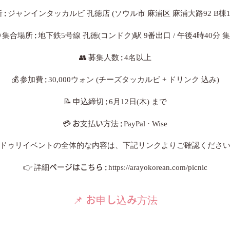
所
:
ジャンインタッカルビ 孔徳店 (ソウル市 麻浦区 麻浦大路92 B棟1

集合場所
:
地下鉄5号線 孔徳(コンドク)駅 9番出口 / 午後4時40分 
👥
募集人数
:
4名以上
💰
参加費
:
30,000ウォン (チーズタッカルビ + ドリンク 込み)
📝
申込締切
:
6月12日(木) まで
💳
お支払い方法
:
PayPal · Wise
ドゥリイベントの全体的な内容は、下記リンクよりご確認くださ
👉
詳細ページはこちら
:
https://arayokorean.com/picnic
📌
お申し込み方法