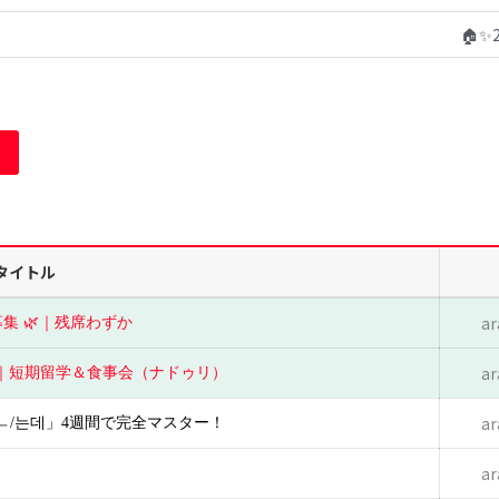
🏠
タイトル
ar
集 🌿｜残席わずか
ar
✈️｜短期留学＆食事会（ナドゥリ）
ar
(으)ㄴ/는데」4週間で完全マスター！
ar