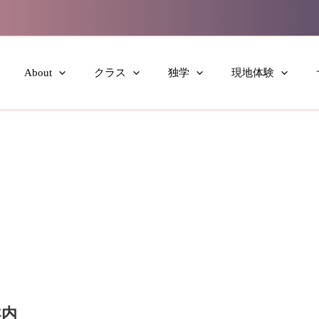
About
クラス
独学
現地体験
案内