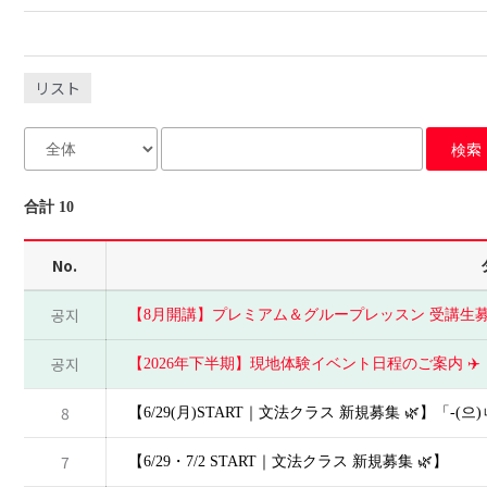
リスト
検索
合計 10
No.
공지
【8月開講】プレミアム＆グループレッスン 受講生募
공지
【2026年下半期】現地体験イベント日程のご案内 
8
【6/29(月)START｜文法クラス 新規募集 🌿】「-
7
【6/29・7/2 START｜文法クラス 新規募集 🌿】