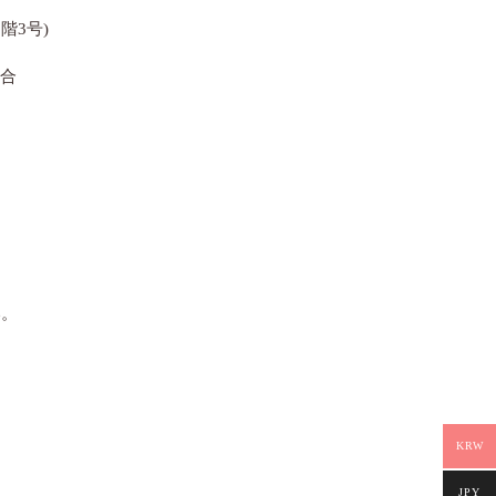
階3号)
集合
い。
KRW
JPY