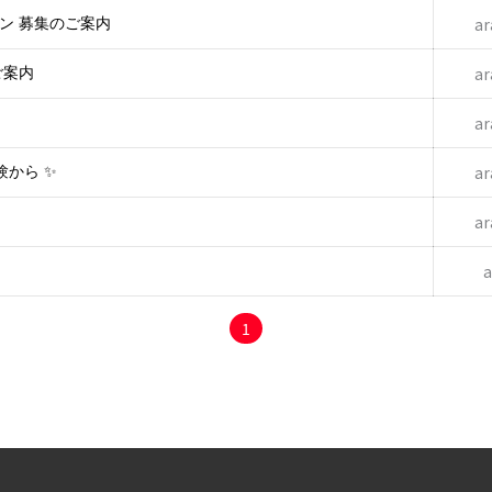
ar
ン 募集のご案内
ar
ご案内
ar
ar
験から ✨
ar
1